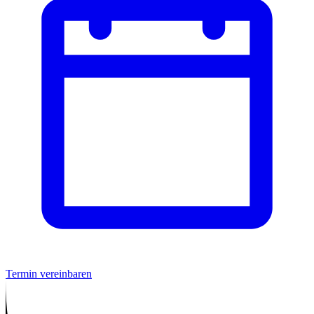
Termin vereinbaren