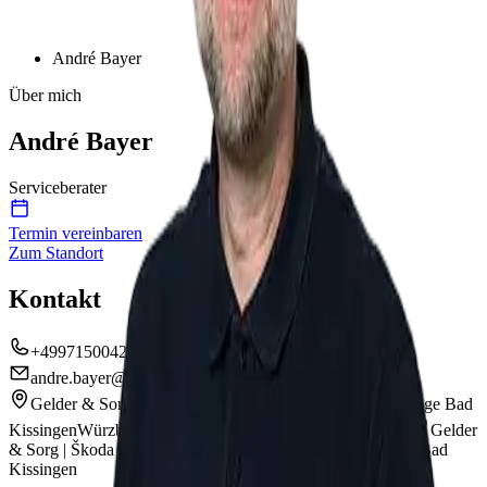
André Bayer
Über mich
André Bayer
Serviceberater
Termin vereinbaren
Zum Standort
Kontakt
+49971500426
andre.bayer@avemo-group.de
Gelder & Sorg | Volkswagen & Volkswagen Nutzfahrzeuge Bad
Kissingen
Würzburger Straße 12-16a
97688 Bad Kissingen
Gelder
& Sorg | Škoda Bad Kissingen
Würzburger Straße 14
97688 Bad
Kissingen