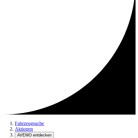
Fahrzeugsuche
Aktionen
AVEMO entdecken