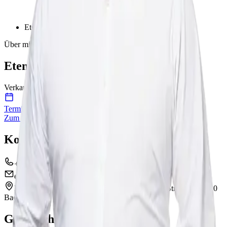
Etem Öztürk
Über mich
Etem Öztürk
Verkaufsberater
Termin vereinbaren
Zum Standort
Kontakt
+49 6434 9159 41
etem.oeztuerk@avemo-group.de
Marnet | Volkswagen Bad Camberg
Frankfurter Straße 72
65520
Bad Camberg
Gesprochene Sprachen