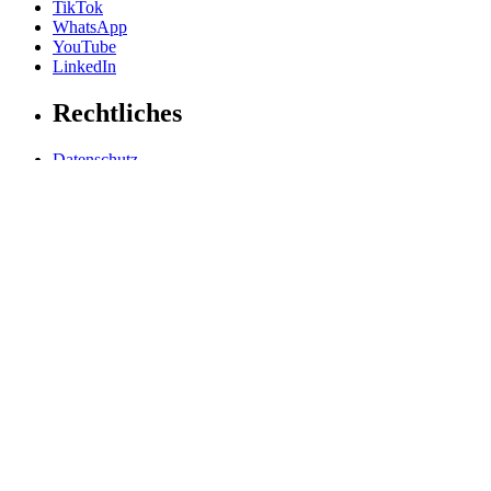
TikTok
WhatsApp
YouTube
LinkedIn
Rechtliches
Datenschutz
Impressum
Allgemeine Geschäftsbedingungen
Hinweisgebersystem
Grundsatzerklärung
Barrierefreiheitserklärung
Barriere melden
Cookie-Einstellungen
LIGHT