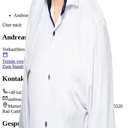
Andreas Hennecken
Über mich
Andreas Hennecken
Verkaufsberater
Termin vereinbaren
Zum Standort
Kontakt
+49 6434 9159 17
andreas.hennecken@marnet.de
Marnet | Volkswagen Bad Camberg
Frankfurter Straße 72
65520
Bad Camberg
Gesprochene Sprachen