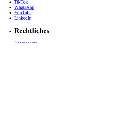
TikTok
WhatsApp
YouTube
LinkedIn
Rechtliches
Datenschutz
Impressum
Allgemeine Geschäftsbedingungen
Hinweisgebersystem
Grundsatzerklärung
Barrierefreiheitserklärung
Barriere melden
Cookie-Einstellungen
LIGHT