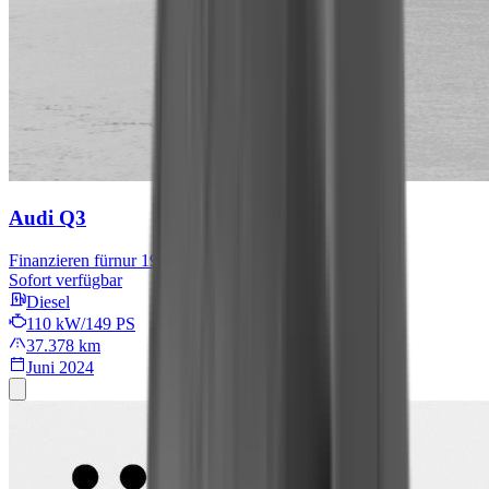
Audi Q3
Finanzieren für
nur 199 € mtl.
Sofort verfügbar
Diesel
110 kW/149 PS
37.378 km
Juni 2024