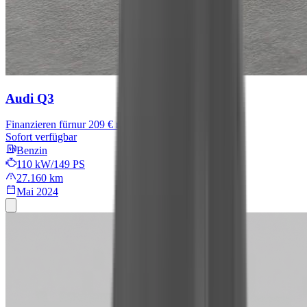
Audi Q3
Finanzieren für
nur 209 € mtl.
Sofort verfügbar
Benzin
110 kW/149 PS
27.160 km
Mai 2024