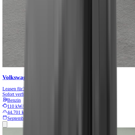
Volkswagen Tiguan
Move
Leasen für
301 € mtl.
Sofort verfügbar
Benzin
110 kW/149 PS
44.701 km
September 2024