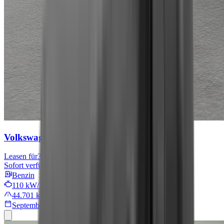
Volkswagen Tiguan
Move
Leasen für
301 € mtl.
Sofort verfügbar
Benzin
110 kW/149 PS
44.701 km
September 2024