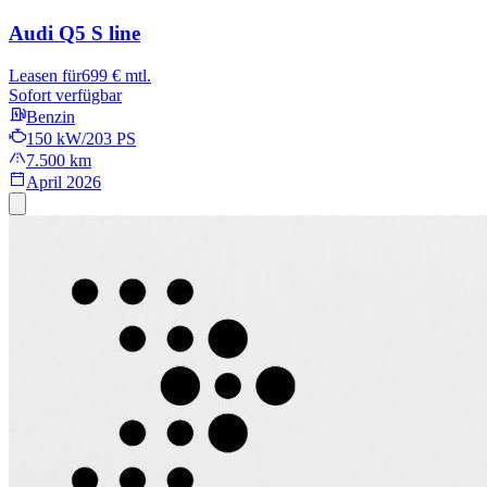
Audi Q5
S line
Leasen für
699 € mtl.
Sofort verfügbar
Benzin
150 kW/203 PS
7.500 km
April 2026