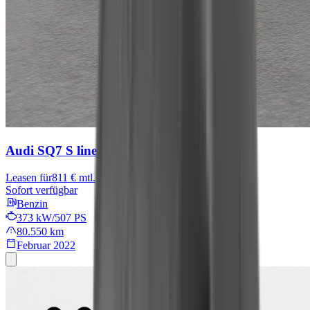
Audi SQ7
S line
Leasen für
811 € mtl.
Sofort verfügbar
Benzin
373 kW/507 PS
80.550 km
Februar 2022