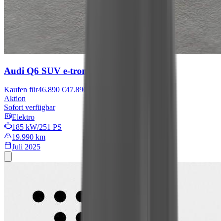
Audi Q6 SUV e-tron
advanced
Kaufen für
46.890 €
47.890 €
Aktion
Sofort verfügbar
Elektro
185 kW/251 PS
19.990 km
Juli 2025