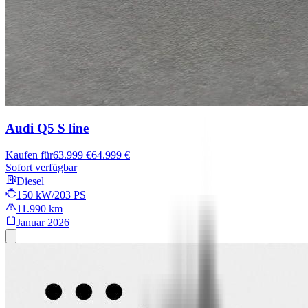
Audi Q5
S line
Kaufen für
63.999 €
64.999 €
Sofort verfügbar
Diesel
150 kW/203 PS
11.990 km
Januar 2026