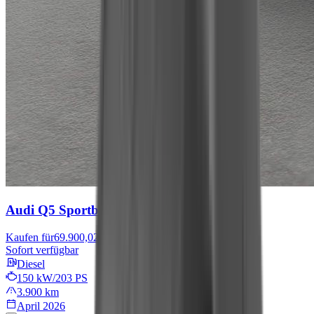
Audi Q5 Sportback
Edition
Kaufen für
69.900,02 €
Sofort verfügbar
Diesel
150 kW/203 PS
3.900 km
April 2026