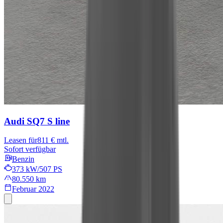
Audi SQ7
S line
Leasen für
811 € mtl.
Sofort verfügbar
Benzin
373 kW/507 PS
80.550 km
Februar 2022