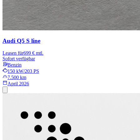
Audi Q5
S line
Leasen für
699 € mtl.
Sofort verfügbar
Benzin
150 kW/203 PS
7.500 km
April 2026