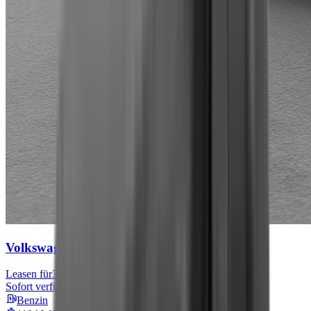
Volkswagen Tiguan
Move
Leasen für
301 € mtl.
Sofort verfügbar
Benzin