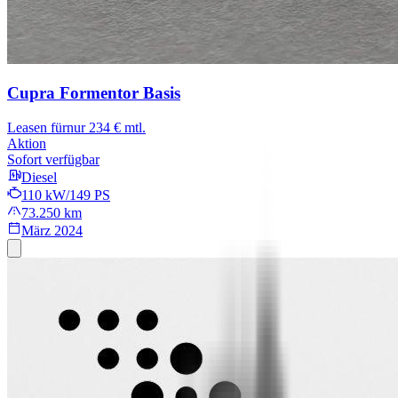
Cupra Formentor
Basis
Leasen für
nur 234 € mtl.
Aktion
Sofort verfügbar
Diesel
110 kW/149 PS
73.250 km
März 2024