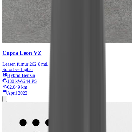
Cupra Leon
VZ
Leasen für
nur 262 € mtl.
Sofort verfügbar
Hybrid-Benzin
180 kW/244 PS
62.049 km
April 2022