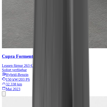
Cupra Formentor
Leasen für
nur 263 € mtl.
Sofort verfügbar
Hybrid-Benzin
150 kW/203 PS
32.338 km
Mai 2023