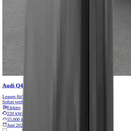
Audi Q4 e-tron
S line
Leasen für
567 € mtl.
Sofort verfügbar
Elektro
220 kW/299 PS
55.000 km
Juni 2022