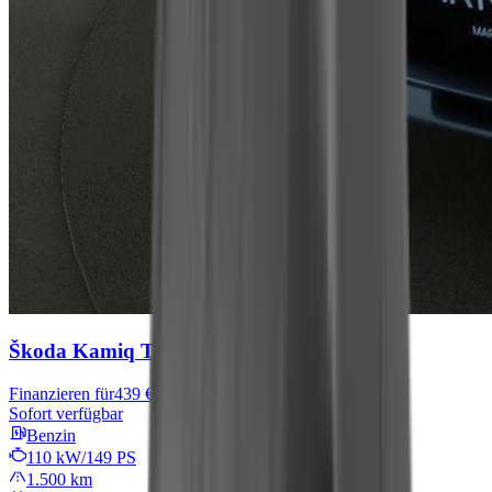
Škoda Kamiq
Tour
Finanzieren für
439 € mtl.
Sofort verfügbar
Benzin
110 kW/149 PS
1.500 km