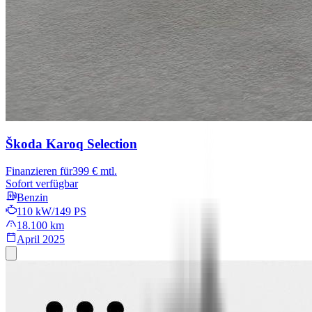
Škoda Karoq
Selection
Finanzieren für
399 € mtl.
Sofort verfügbar
Benzin
110 kW/149 PS
18.100 km
April 2025