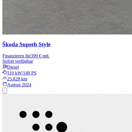
Škoda Superb
Style
Finanzieren für
399 € mtl.
Sofort verfügbar
Diesel
110 kW/149 PS
25.828 km
August 2024