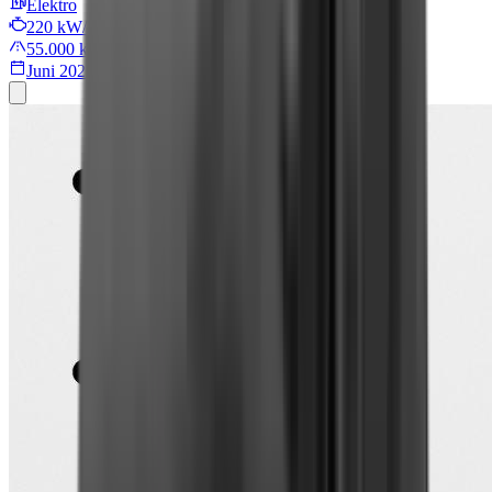
Elektro
220 kW/299 PS
55.000 km
Juni 2022