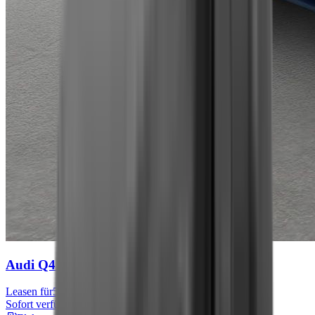
Audi Q4 e-tron
S line
Leasen für
576 € mtl.
Sofort verfügbar