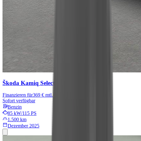
Škoda Kamiq
Selection
Finanzieren für
369 € mtl.
Sofort verfügbar
Benzin
85 kW/115 PS
1.500 km
Dezember 2025