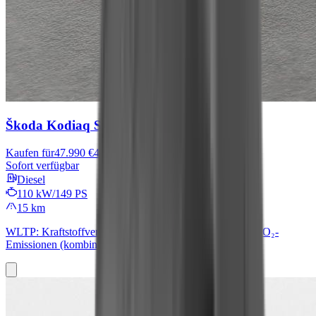
Škoda Kodiaq
Selection
Kaufen für
47.990 €
49.490 €
Sofort verfügbar
Diesel
110 kW/149 PS
15 km
WLTP: Kraftstoffverbrauch (kombiniert): 5,4 l/100 km; CO₂-
Emissionen (kombiniert): 140 g/km; CO₂-Klasse: E.