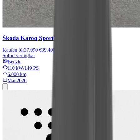
Škoda Karoq
Sportline
Kaufen für
37.990 €
39.400 €
Sofort verfügbar
Benzin
110 kW/149 PS
6.000 km
Mai 2026