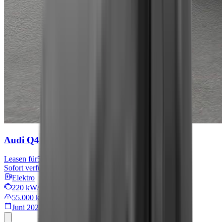
Audi Q4 e-tron
S line
Leasen für
567 € mtl.
Sofort verfügbar
Elektro
220 kW/299 PS
55.000 km
Juni 2022