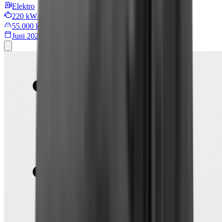
Elektro
220 kW/299 PS
55.000 km
Juni 2022