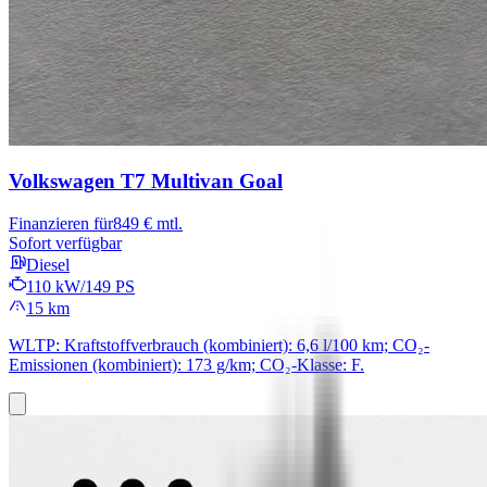
Volkswagen T7 Multivan
Goal
Finanzieren für
849 € mtl.
Sofort verfügbar
Diesel
110 kW/149 PS
15 km
WLTP: Kraftstoffverbrauch (kombiniert): 6,6 l/100 km; CO₂-
Emissionen (kombiniert): 173 g/km; CO₂-Klasse: F.