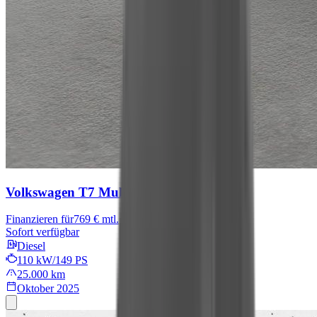
Volkswagen T7 Multivan
Goal
Finanzieren für
769 € mtl.
Sofort verfügbar
Diesel
110 kW/149 PS
25.000 km
Oktober 2025