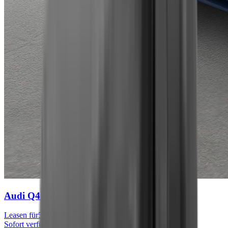
Audi Q4 e-tron
S line
Leasen für
567 € mtl.
Sofort verfügbar