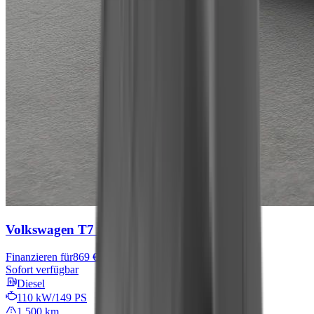
Volkswagen T7 Multivan
Goal
Finanzieren für
869 € mtl.
Sofort verfügbar
Diesel
110 kW/149 PS
1.500 km