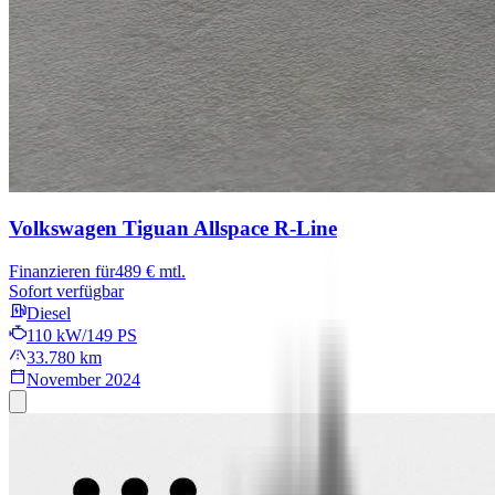
Volkswagen Tiguan Allspace
R-Line
Finanzieren für
489 € mtl.
Sofort verfügbar
Diesel
110 kW/149 PS
33.780 km
November 2024