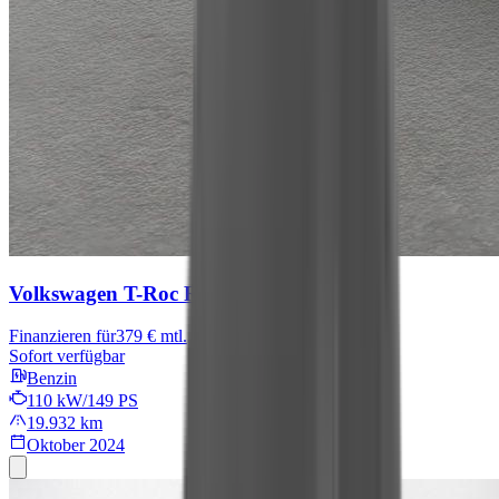
Volkswagen T-Roc
R-Line
Finanzieren für
379 € mtl.
Sofort verfügbar
Benzin
110 kW/149 PS
19.932 km
Oktober 2024