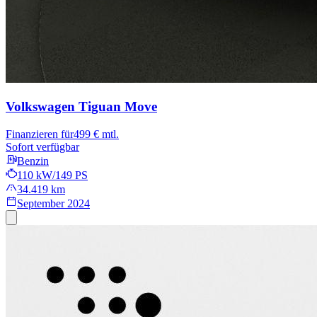
Volkswagen Tiguan
Move
Finanzieren für
499 € mtl.
Sofort verfügbar
Benzin
110 kW/149 PS
34.419 km
September 2024