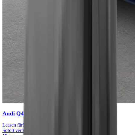
Audi Q4 e-tron
S line
Leasen für
567 € mtl.
Sofort verfügbar