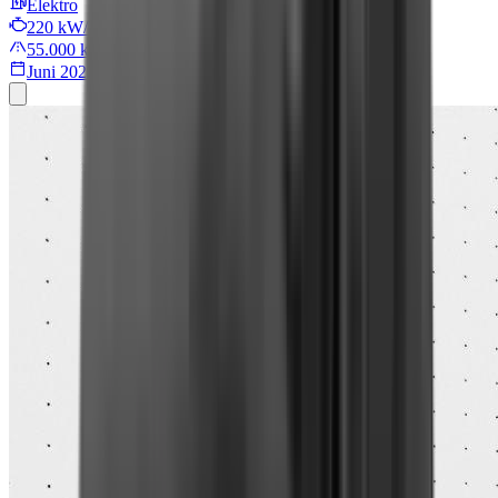
Elektro
220 kW/299 PS
55.000 km
Juni 2022