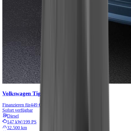
Volkswagen Tiguan Allspace
R-Line
Finanzieren für
449 € mtl.
Sofort verfügbar
Diesel
147 kW/199 PS
32.500 km