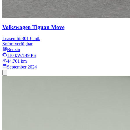
Volkswagen Tiguan
Move
Leasen für
301 € mtl.
Sofort verfügbar
Benzin
110 kW/149 PS
44.701 km
September 2024