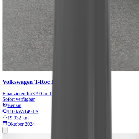
Volkswagen T-Roc
R-Line
Finanzieren für
379 € mtl.
Sofort verfügbar
Benzin
110 kW/149 PS
19.932 km
Oktober 2024