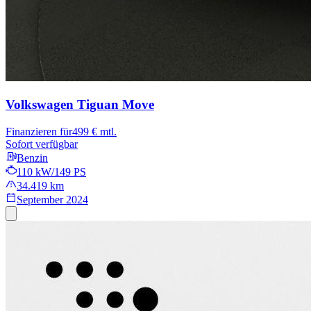
Volkswagen Tiguan
Move
Finanzieren für
499 € mtl.
Sofort verfügbar
Benzin
110 kW/149 PS
34.419 km
September 2024