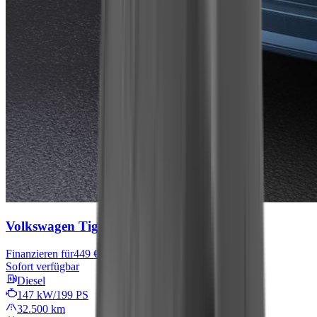
Volkswagen Tiguan Allspace
R-Line
Finanzieren für
449 € mtl.
Sofort verfügbar
Diesel
147 kW/199 PS
32.500 km