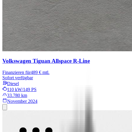
Volkswagen Tiguan Allspace
R-Line
Finanzieren für
489 € mtl.
Sofort verfügbar
Diesel
110 kW/149 PS
33.780 km
November 2024