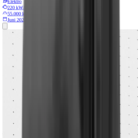
Elektro
220 kW/299 PS
55.000 km
Juni 2022