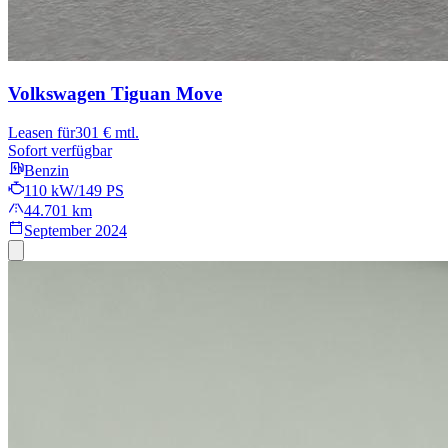
Volkswagen Tiguan
Move
Leasen für
301 € mtl.
Sofort verfügbar
Benzin
110 kW/149 PS
44.701 km
September 2024