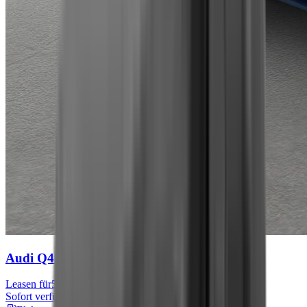
Audi Q4 e-tron
S line
Leasen für
567 € mtl.
Sofort verfügbar