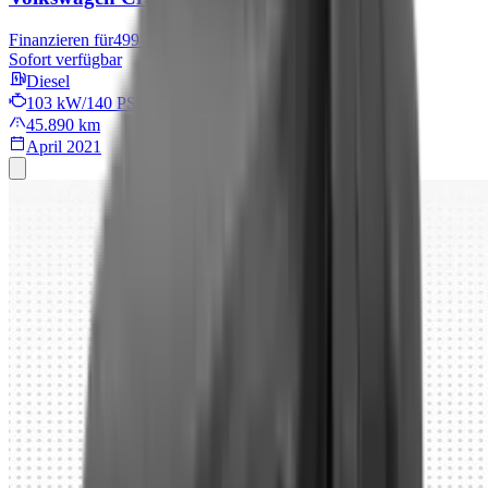
Finanzieren für
499 € mtl.
Sofort verfügbar
Diesel
103 kW/140 PS
45.890 km
April 2021