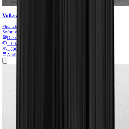
Volkswagen Transporter Kasten
Finanzieren für
529 € mtl.
Sofort verfügbar
Diesel
110 kW/149 PS
1.500 km
April 2025