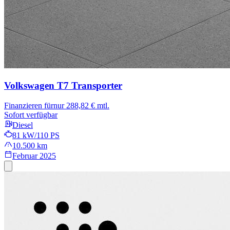
Volkswagen T7 Transporter
Finanzieren für
nur 288,82 € mtl.
Sofort verfügbar
Diesel
81 kW/110 PS
10.500 km
Februar 2025