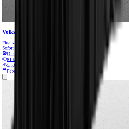
Volkswagen T7 Transporter
Finanzieren für
340,9 € mtl.
Sofort verfügbar
Diesel
81 kW/110 PS
5.500 km
Februar 2026