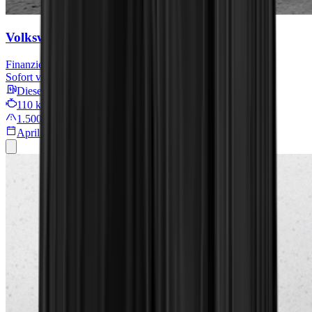
Volkswagen Transporter Kasten
Finanzieren für
529 € mtl.
Sofort verfügbar
Diesel
110 kW/149 PS
1.500 km
April 2025