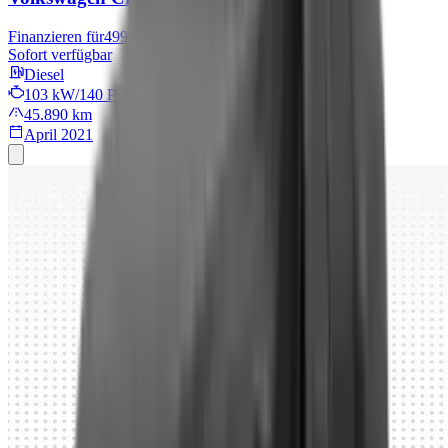
Finanzieren für
499 € mtl.
Sofort verfügbar
Diesel
103 kW/140 PS
45.890 km
April 2021