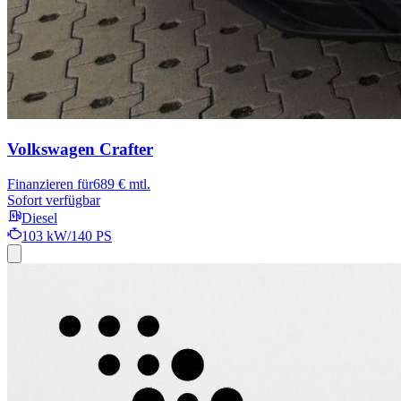
Volkswagen Crafter
Finanzieren für
689 € mtl.
Sofort verfügbar
Diesel
103 kW/140 PS