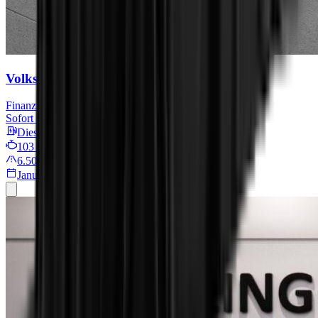
Volkswagen Crafter
Finanzieren für
449,05 € mtl.
Sofort verfügbar
Diesel
103 kW/140 PS
6.500 km
Januar 2025