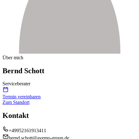
Über mich
Bernd Schott
Serviceberater
Termin vereinbaren
Zum Standort
Kontakt
+49952161913411
bernd.schott@avemo-group.de