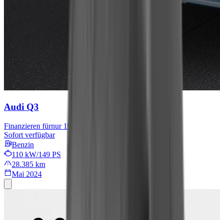
Audi Q3
Finanzieren für
nur 199 € mtl.
Sofort verfügbar
Benzin
110 kW/149 PS
28.385 km
Mai 2024