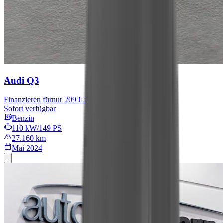
Audi Q3
Finanzieren für
nur 209 € mtl.
Sofort verfügbar
Benzin
110 kW/149 PS
27.160 km
Mai 2024