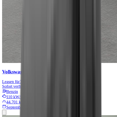
Volkswagen Tiguan
Move
Leasen für
301 € mtl.
Sofort verfügbar
Benzin
110 kW/149 PS
44.701 km
September 2024