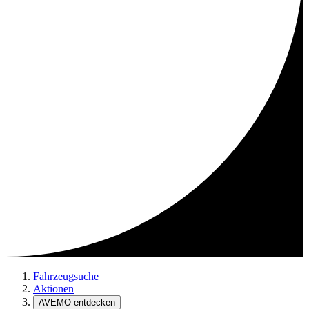
Fahrzeugsuche
Aktionen
AVEMO entdecken