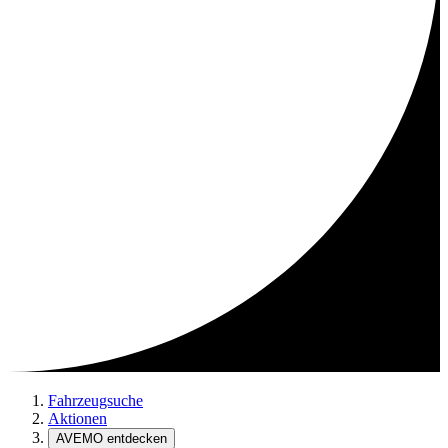
Fahrzeugsuche
Aktionen
AVEMO entdecken