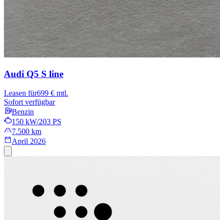
Audi Q5
S line
Leasen für
699 € mtl.
Sofort verfügbar
Benzin
150 kW/203 PS
7.500 km
April 2026