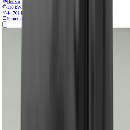
Benzin
110 kW/149 PS
44.701 km
September 2024