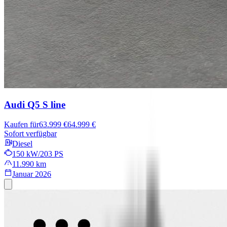
Audi Q5
S line
Kaufen für
63.999 €
64.999 €
Sofort verfügbar
Diesel
150 kW/203 PS
11.990 km
Januar 2026