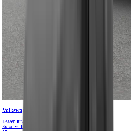
Volkswagen Tiguan
Move
Leasen für
301 € mtl.
Sofort verfügbar