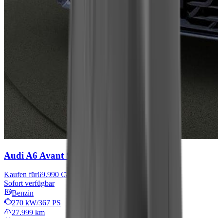
Audi A6 Avant
S line
Kaufen für
69.990 €
71.990 €
Sofort verfügbar
Benzin
270 kW/367 PS
27.999 km