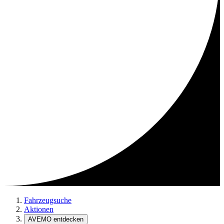
Fahrzeugsuche
Aktionen
AVEMO entdecken