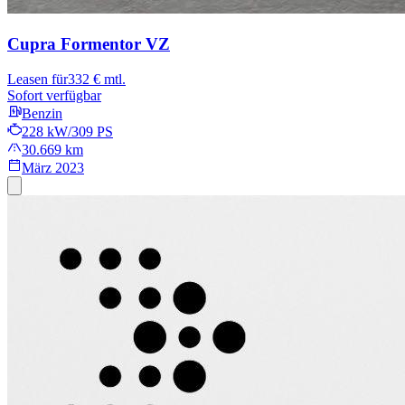
Cupra Formentor
VZ
Leasen für
332 € mtl.
Sofort verfügbar
Benzin
228 kW/309 PS
30.669 km
März 2023