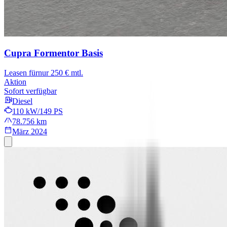
Cupra Formentor
Basis
Leasen für
nur 250 € mtl.
Aktion
Sofort verfügbar
Diesel
110 kW/149 PS
78.756 km
März 2024