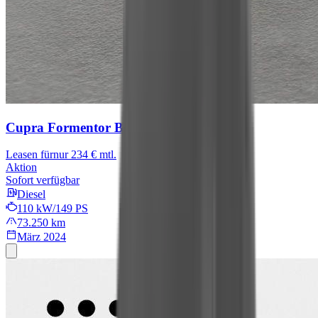
Cupra Formentor
Basis
Leasen für
nur 234 € mtl.
Aktion
Sofort verfügbar
Diesel
110 kW/149 PS
73.250 km
März 2024