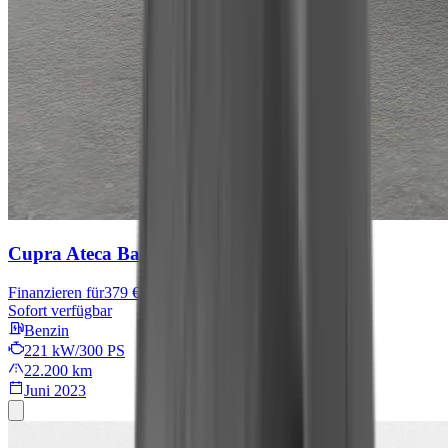
Cupra Ateca
Basis
Finanzieren für
379 € mtl.
Sofort verfügbar
Benzin
221 kW/300 PS
22.200 km
Juni 2023