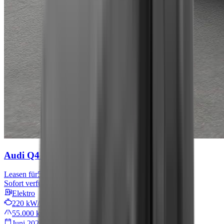
Audi Q4 e-tron
S line
Leasen für
567 € mtl.
Sofort verfügbar
Elektro
220 kW/299 PS
55.000 km
Juni 2022