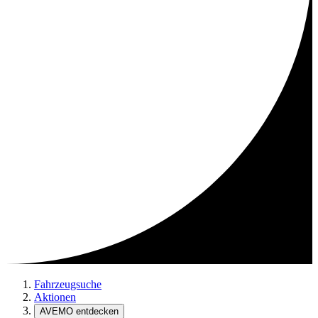
Fahrzeugsuche
Aktionen
AVEMO entdecken