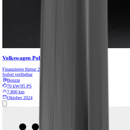
Volkswagen Polo
R-Line
Finanzieren für
nur 239 € mtl.
Sofort verfügbar
Benzin
70 kW/95 PS
7.800 km
Oktober 2024