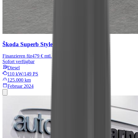
Škoda Superb
Style
Finanzieren für
479 € mtl.
Sofort verfügbar
Diesel
110 kW/149 PS
125.000 km
Februar 2024