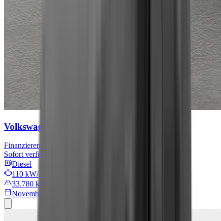
Volkswagen Tiguan Allspace
R-Line
Finanzieren für
489 € mtl.
Sofort verfügbar
Diesel
110 kW/149 PS
33.780 km
November 2024