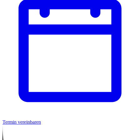
Termin vereinbaren