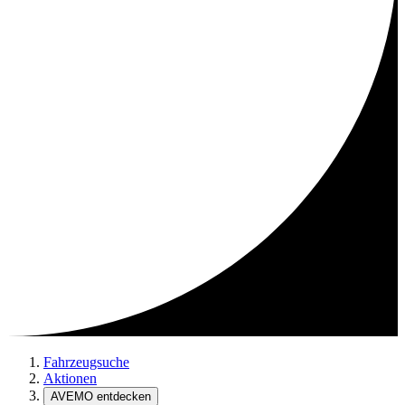
Fahrzeugsuche
Aktionen
AVEMO entdecken