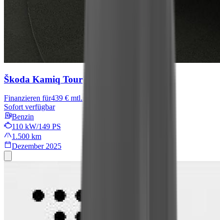
Škoda Kamiq
Tour
Finanzieren für
439 € mtl.
Sofort verfügbar
Benzin
110 kW/149 PS
1.500 km
Dezember 2025