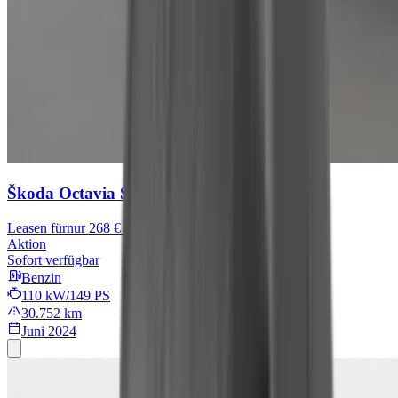
Škoda Octavia
Selection
Leasen für
nur 268 € mtl.
Aktion
Sofort verfügbar
Benzin
110 kW/149 PS
30.752 km
Juni 2024