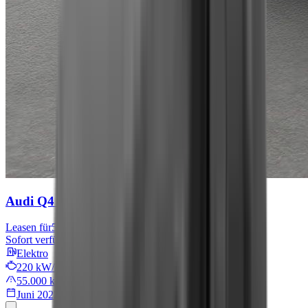
Audi Q4 e-tron
S line
Leasen für
567 € mtl.
Sofort verfügbar
Elektro
220 kW/299 PS
55.000 km
Juni 2022