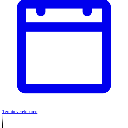
Termin vereinbaren