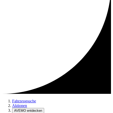
Fahrzeugsuche
Aktionen
AVEMO entdecken