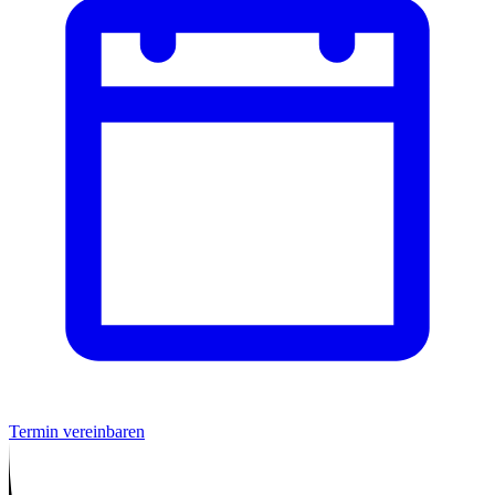
Termin vereinbaren