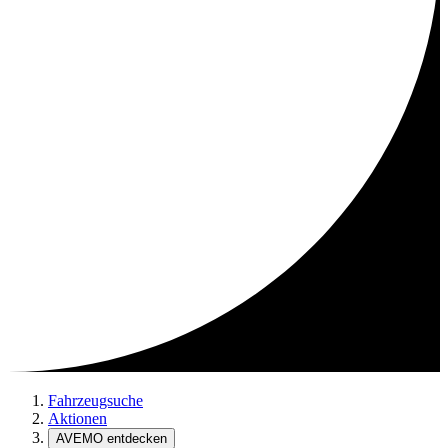
Fahrzeugsuche
Aktionen
AVEMO entdecken