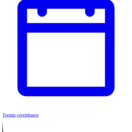
Termin vereinbaren