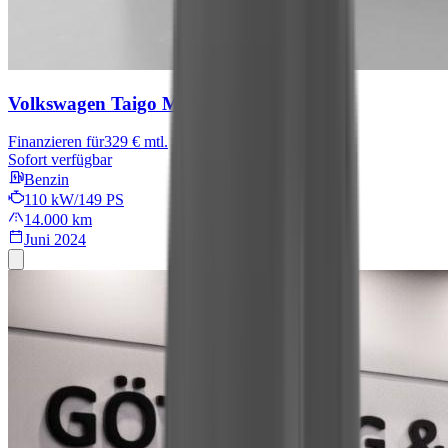
Volkswagen Taigo
Move
Finanzieren für
329 € mtl.
Sofort verfügbar
Benzin
110 kW/149 PS
14.000 km
Juni 2024