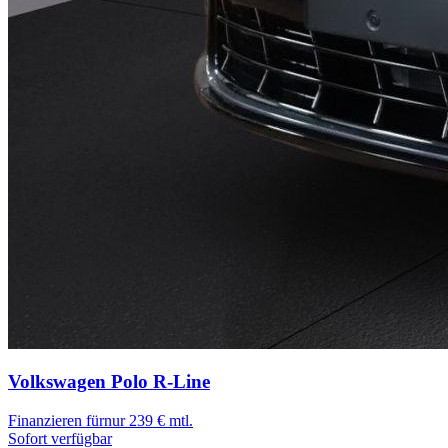
Volkswagen Polo
R-Line
Finanzieren für
nur 239 € mtl.
Sofort verfügbar