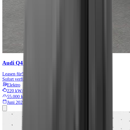
Audi Q4 e-tron
S line
Leasen für
567 € mtl.
Sofort verfügbar
Elektro
220 kW/299 PS
55.000 km
Juni 2022