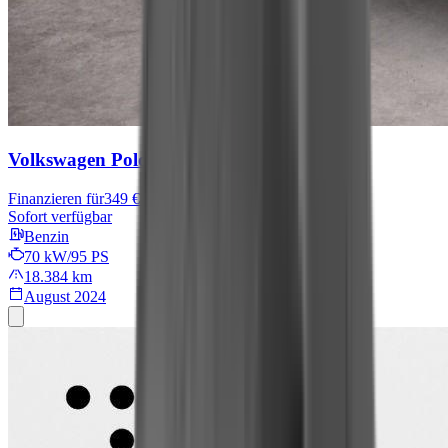
Volkswagen Polo
Move
Finanzieren für
349 € mtl.
Sofort verfügbar
Benzin
70 kW/95 PS
18.384 km
August 2024