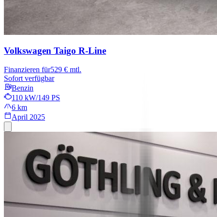
Volkswagen Taigo
R-Line
Finanzieren für
529 € mtl.
Sofort verfügbar
Benzin
110 kW/149 PS
6 km
April 2025