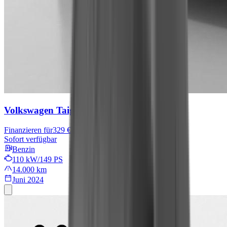
Volkswagen Taigo
Move
Finanzieren für
329 € mtl.
Sofort verfügbar
Benzin
110 kW/149 PS
14.000 km
Juni 2024