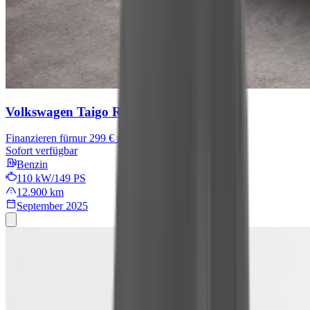
Volkswagen Taigo
R-Line
Finanzieren für
nur 299 € mtl.
Sofort verfügbar
Benzin
110 kW/149 PS
12.900 km
September 2025