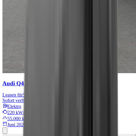
Audi Q4 e-tron
S line
Leasen für
567 € mtl.
Sofort verfügbar
Elektro
220 kW/299 PS
55.000 km
Juni 2022