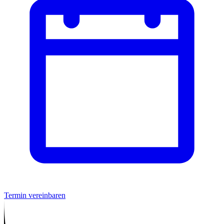
Termin vereinbaren