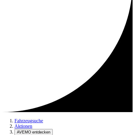
Fahrzeugsuche
Aktionen
AVEMO entdecken