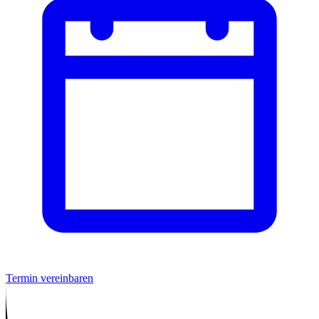
Termin vereinbaren