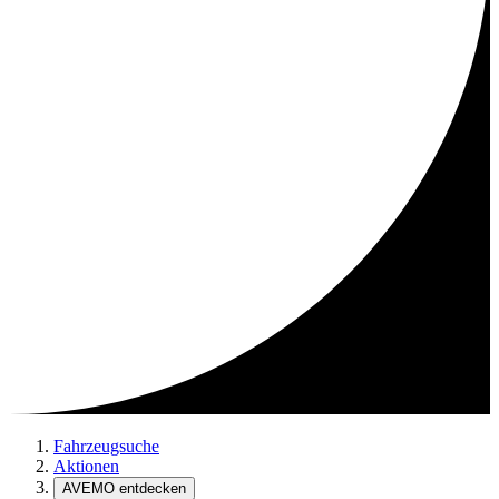
Fahrzeugsuche
Aktionen
AVEMO entdecken