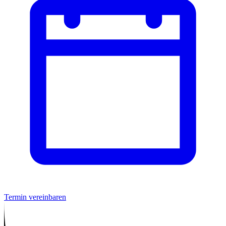
Termin vereinbaren