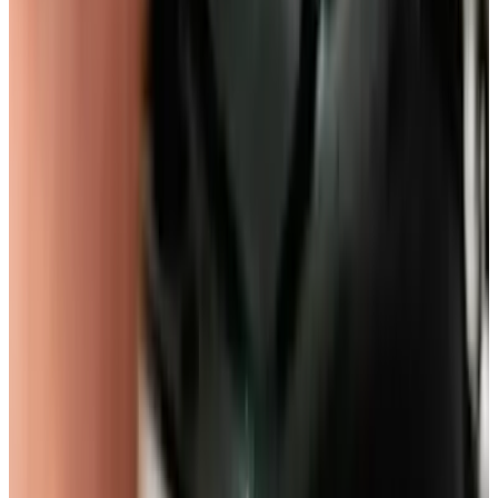
Verkauf
Unser Ziel bleibt es, dich weiterhin umfassend zu beraten und zu
begleiten – ganz gleich, ob es um dein aktuelles Fahrzeug, eine
Neuanschaffung oder andere Anliegen rund um Volkswagen geht.
Dafür stehen im Umkreis Königstein einige Standorte für dich zur
Verfügung.
Jetzt Kontakt aufnehmen