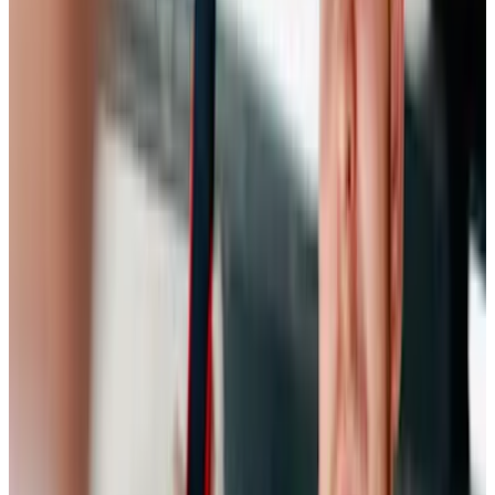
Service
Ab dem 05. Januar 2026 begrüßen wir dich an unserem neuen
Standort in der Sodener Straße 3 in Königstein. Dort kannst du wie
gewohnt alle Serviceleistungen rund um deinen Volkswagen in
Anspruch nehmen – nur eben noch zentraler, moderner und
effizienter.
Unser Umzug ermöglicht es uns, alle Dienstleistungen an einem Ort
zu bündeln und dir so einen noch reibungsloseren Ablauf und
erstklassigen Service zu bieten.
Natürlich bleibt dein gewohntes Team auch am neuen Standort für
dich da – mit derselben Leidenschaft und Kompetenz, die du von
uns kennst.