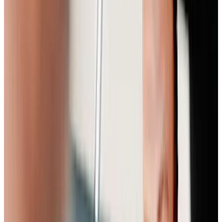
mit Volkswagen Pkw und Volkswagen Nutzfahrzeugen zu
Verfügung stehen. Dort erwartet dich ein breites Fahrzeugangebot
und die gewohnt hohe Servicequalität, auf die du dich verlassen
kannst.
Wir danken dir für dein Vertrauen und freuen uns darauf, dich auch
künftig bestmöglich zu betreuen!
AVEMO Standorte