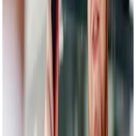
Wir freuen uns darauf, dich ab Januar in der Sodener Straße 3
willkommen zu heißen!
FAQ
Wann genau findet der Umzug statt?
Ab dem 05.01.2026 befindet wir uns im neuen Standort. In der
Weihnachtszeit findet der Umzug statt.
Wo erreiche ich meinen bisherigen Ansprechpartner?
Im Servicebereich kannst du bei Terminanfragen und allgemeinen
Fragen die Rufnummer unseres Audi Standortes verwenden:
+49
6174 2993 0
Im Bereich Neuwagen haben wir folgende Ansprechpartner für
dich: