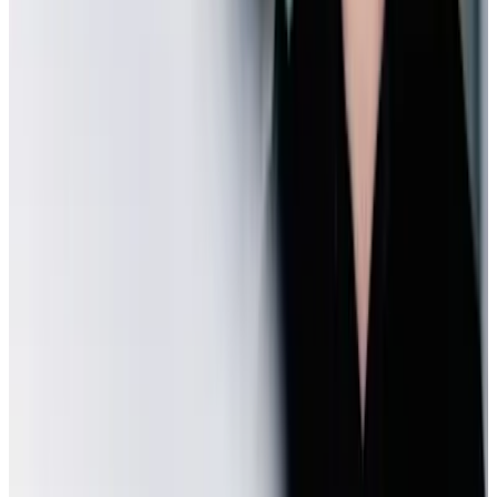
Werden alle bisherigen Services weiterhin angeboten?
Ja, bis auf VW Nutzfahrzeuge werden wir weiterhin alle Services
anbieten.
Wer ist Ansprechpartner bei Problemen?
Unser Counter ist für alle deine Anliegen und Wünschen da.
Werden meine eingelagerten Reifen/Räder automatisch mit
umgezogen?
Ja, die Räder ziehen mit um.
Werden bestehende Termine eingehalten? Muss ich meinen Termin neu