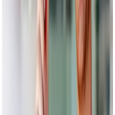
Roman Wego
G + K Automobile Eschborn GmbH
Rudolf-Diesel-Strasse 6
65760 Eschborn
Ein Unternehmen der AVEMO Group
Telefon: 06174-299240
Mail:
roman.wego@avemo-group.de
Alexander Rambacher
Göthling & Kaufmann Automobile GmbH
Rheingaustraße 130
65719 Hofheim am Taunus
Ein Unternehmen der AVEMO Group
Telefon: +49 6174299243
Mail:
alexander.rambacher@avemo-grpoup.de
Philipp Schüllner
Autohaus Marnet GmbH & Co. KG
Friedberger Str. 100
61231 Bad Nauheim
Ein Unternehmen der AVEMO Group
Telefon: +49 6032 94990-114
Mail:
philipp.schuellner@marnet.de
Wo befindet sich die neue Filiale?