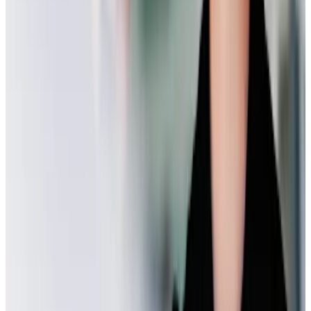
Das Audi Autohaus von Marnet in Königstein liegt super vernetzt
im Taunus: gut erreichbar über die B8/B8a und das gesamte Rhein-
Main-Gebiet. Parkplätze stehen dir direkt am Standort zur
Verfügung – so kannst du stressfrei vorbeikommen. Das Autohaus
ist nicht weit entfernt vom Königsteiner Kreisel und einigen
Einkaufsmöglichkeiten. Das Autohaus ist mit dem Bus über die
Bushaltestelle KVB-Klinik sehr gut zu erreichen. Vom Königsteiner
Bahnhof sind es ca. 15 Minuten Fußweg.
Was passiert mit meinem laufenden Finanzierungs-/Leasingvertrag?
Die Schließung des Standortes hat keine Auswirkungen auf deinen
Finanzierungs/Leasingvertrag.
Wo gebe ich mein Leasingfahrzeug zukünftig zurück?
Bei deinem Verkäufer an dem neuen Standort.