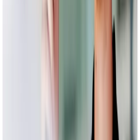
Dein neuer Standort befindet sich in der Sodener Straße 3 in
61462
Königstein im Taunus (Audi Gebäude).
Welche Standorte stehen künftig für den Verkauf zur Verfügung?
Zur Standortübersicht
Gibt es Änderungen bei Öffnungszeiten?
Die Öffnungszeiten passen sich an unseren Audi Service an und
lauten nun wie folgt:
Service
Montag - Freitag: 07:00 - 18:00 Uhr
Teiledienst
Montag - Freitag: 07:00 - 17:00 Uhr
Wie ist die Anfahrt und Anbindung mit öffentlichen Verkehrsmitteln?