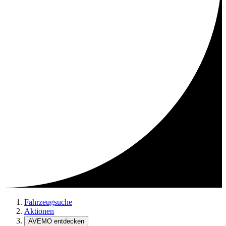
Fahrzeugsuche
Aktionen
AVEMO entdecken