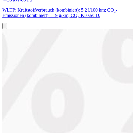
WLTP: Kraftstoffverbrauch (kombiniert): 5,2 l/100 km; CO₂-
Emissionen (kombiniert): 119 g/km; CO₂-Klasse: D.