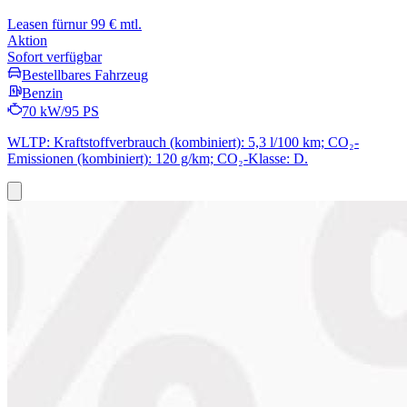
Leasen für
nur 99 € mtl.
Aktion
Sofort verfügbar
Bestellbares Fahrzeug
Benzin
70 kW/95 PS
WLTP: Kraftstoffverbrauch (kombiniert): 5,3 l/100 km; CO₂-
Emissionen (kombiniert): 120 g/km; CO₂-Klasse: D.