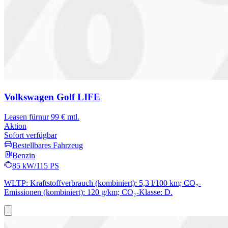
Volkswagen Golf
LIFE
Leasen für
nur 99 € mtl.
Aktion
Sofort verfügbar
Bestellbares Fahrzeug
Benzin
85 kW/115 PS
WLTP: Kraftstoffverbrauch (kombiniert): 5,3 l/100 km; CO₂-
Emissionen (kombiniert): 120 g/km; CO₂-Klasse: D.