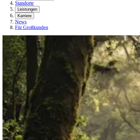
Standorte
Leistungen
Karriere
News
Für Großkunden