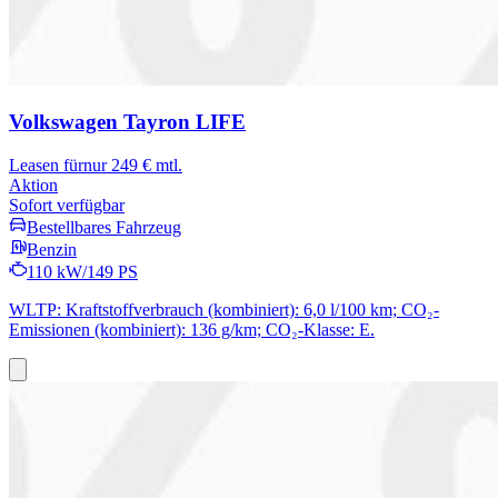
Volkswagen Tayron
LIFE
Leasen für
nur 249 € mtl.
Aktion
Sofort verfügbar
Bestellbares Fahrzeug
Benzin
110 kW/149 PS
WLTP: Kraftstoffverbrauch (kombiniert): 6,0 l/100 km; CO₂-
Emissionen (kombiniert): 136 g/km; CO₂-Klasse: E.