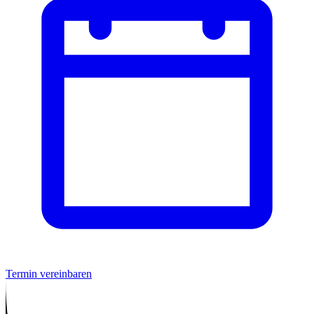
Termin vereinbaren