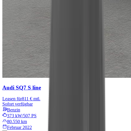
Audi SQ7
S line
Leasen für
811 € mtl.
Sofort verfügbar
Benzin
373 kW/507 PS
80.550 km
Februar 2022