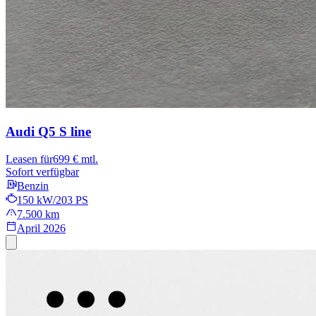
Audi Q5
S line
Leasen für
699 € mtl.
Sofort verfügbar
Benzin
150 kW/203 PS
7.500 km
April 2026