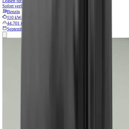
Leasen für
301 € mtl.
Sofort verfügbar
Benzin
110 kW/149 PS
44.701 km
September 2024