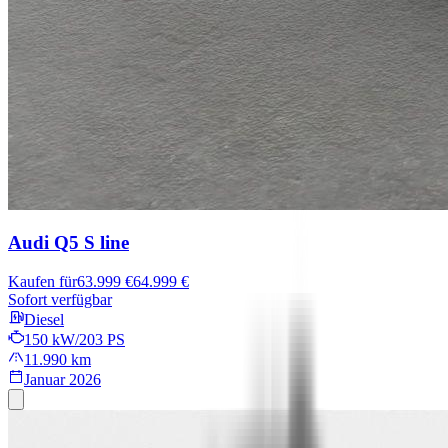
Audi Q5
S line
Kaufen für
63.999 €
64.999 €
Sofort verfügbar
Diesel
150 kW/203 PS
11.990 km
Januar 2026