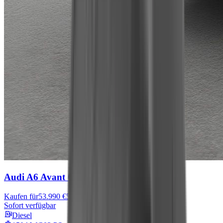
Audi A6 Avant
C
Kaufen für
53.990 €
56.990 €
Sofort verfügbar
Diesel