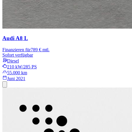
Audi A8
L
Finanzieren für
789 € mtl.
Sofort verfügbar
Diesel
210 kW/285 PS
55.000 km
Juni 2021