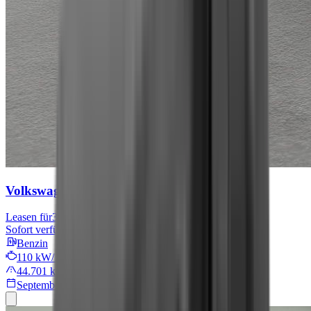
Volkswagen Tiguan
Move
Leasen für
301 € mtl.
Sofort verfügbar
Benzin
110 kW/149 PS
44.701 km
September 2024