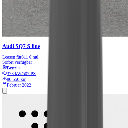
Audi SQ7
S line
Leasen für
811 € mtl.
Sofort verfügbar
Benzin
373 kW/507 PS
80.550 km
Februar 2022