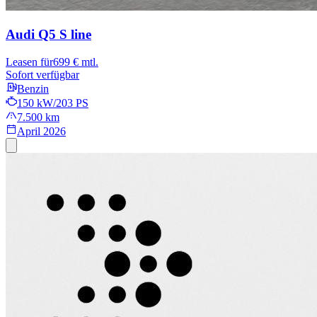
Audi Q5
S line
Leasen für
699 € mtl.
Sofort verfügbar
Benzin
150 kW/203 PS
7.500 km
April 2026