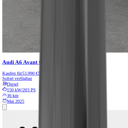
Audi A6 Avant
C
Kaufen für
53.990 €
56.990 €
Sofort verfügbar
Diesel
150 kW/203 PS
36 km
Mai 2025