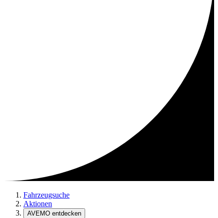
Fahrzeugsuche
Aktionen
AVEMO entdecken