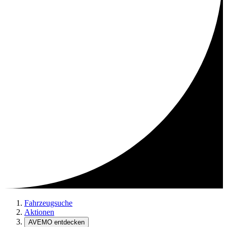
Fahrzeugsuche
Aktionen
AVEMO entdecken