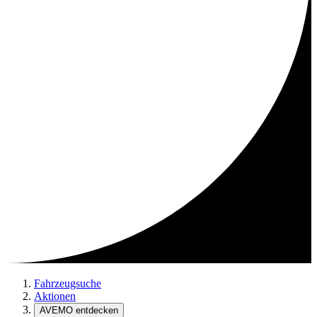
Fahrzeugsuche
Aktionen
AVEMO entdecken