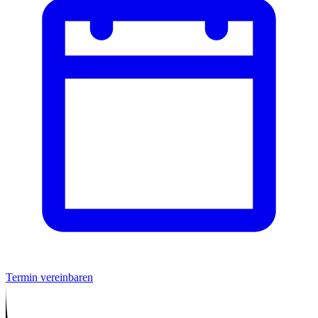
Termin vereinbaren