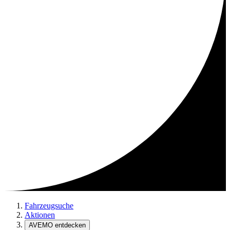
Fahrzeugsuche
Aktionen
AVEMO entdecken