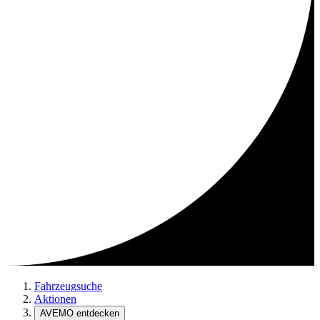
Fahrzeugsuche
Aktionen
AVEMO entdecken