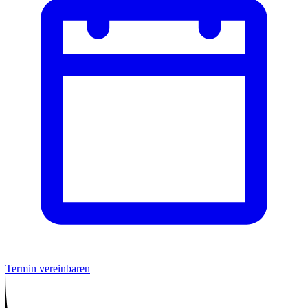
Termin vereinbaren