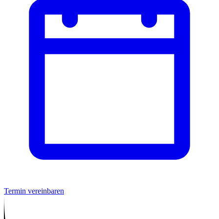
Termin vereinbaren